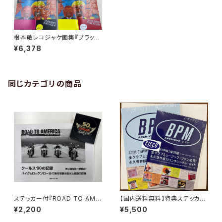
根本敬レコジャケ画集『ブラック
アンド ブルー』豆本四種コンプ
¥6,378
リートセット
同じカテゴリの商品
ステッカー付『ROAD TO AME
【国内送料無料】特典ステッカー
RICA クールス’90の記録』大久
付『BPM ARCHIVES』 上下巻S
¥2,200
¥5,500
保喜市
ET