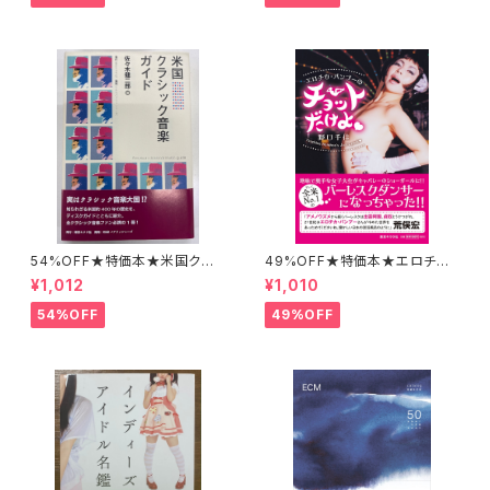
54%OFF★特価本★米国クラ
49%OFF★特価本★エロチカ・
シック音楽ガイド 佐々木健二
バンブーのチョットだけよ 野口
¥1,012
¥1,010
郎
千佳
54%OFF
49%OFF