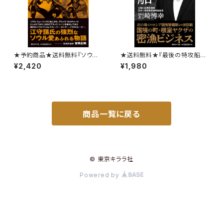
★予約商品★送料無料『ソウル・
★送料無料★『最後の特攻船』
ブラザーズ ディスコの創成期
岩崎博幸
¥2,420
¥1,980
を支えた人たち』江守藹
商品一覧に戻る
© 東京キララ社
Powered by