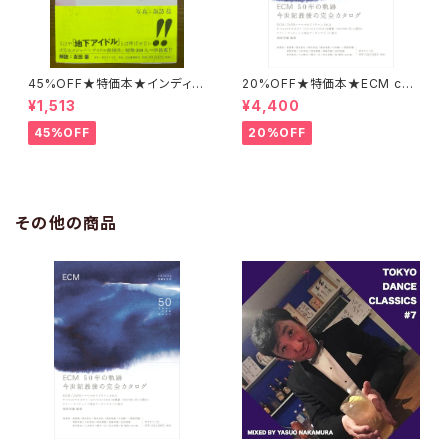
45%OFF★特価本★インディー
20%OFF★特価本★ECM cat
ズアイドル名鑑 諏訪稔
alog 増補改訂版／50th Anni
¥1,513
¥4,400
versary 稲岡邦彌 編著 revi
sed edition
45%OFF
20%OFF
その他の商品