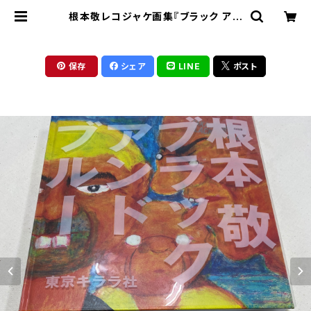
根本敬レコジャケ画集『ブラック アン
ド ブルー』豆本四種コンプリートセッ
ト | 東京キララ社
保存
シェア
LINE
ポスト