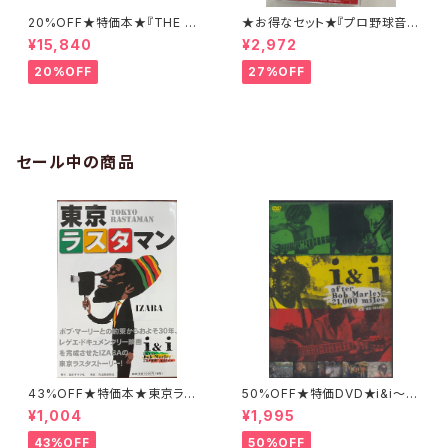
20%OFF★特価本★『THE DE
★お得なセット★『プロ野球音の
AD revised edition』&『THE
球宴 』＋ CD「プロ野球音の披
¥15,840
¥2,972
LIVING』釣崎清隆写真集セット
露宴」
20%OFF
27%OFF
セール中の商品
43%OFF★特価本★東京ラス
50%OFF★特価DVD★i&i〜af
タマン IZABA
ter Bob Marley 21,000mile
¥1,004
¥1,995
s〜
43%OFF
50%OFF