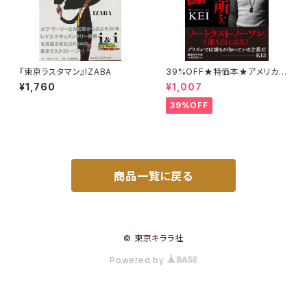
『東京ラスタマン』IZABA
39%OFF★特価本★アメリカ極
悪刑務所を生き抜いた日本人 改
¥1,760
¥1,007
訂版 KEI
39%OFF
商品一覧に戻る
© 東京キララ社
Powered by