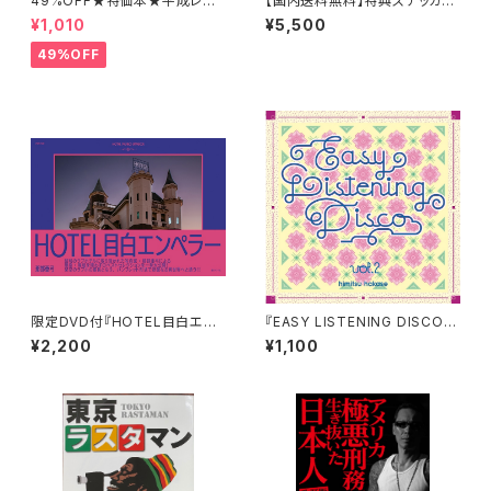
49%OFF★特価本★平成レト
【国内送料無料】特典ステッカー
ロの世界 山下メロ・コレクショ
付『BPM ARCHIVES』 上下巻S
¥1,010
¥5,500
ン
ET
49%OFF
限定DVD付『HOTEL目白エン
『EASY LISTENING DISCO V
ペラー』 那部亜弓
ol.2』Mixed by 秘密博士
¥2,200
¥1,100