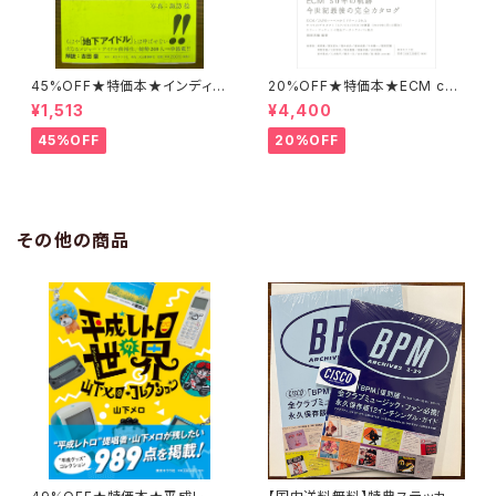
45%OFF★特価本★インディー
20%OFF★特価本★ECM cat
ズアイドル名鑑 諏訪稔
alog 増補改訂版／50th Anni
¥1,513
¥4,400
versary 稲岡邦彌 編著 revi
sed edition
45%OFF
20%OFF
その他の商品