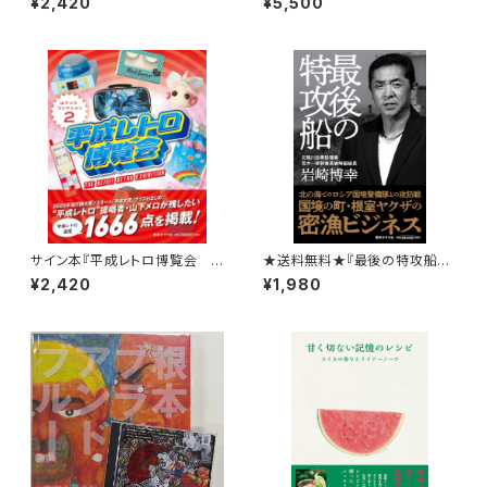
¥2,420
¥5,500
を支えた人たち』江守藹
ET
サイン本『平成レトロ博覧会
★送料無料★『最後の特攻船』
山下メロ・コレクション2』山下メ
岩崎博幸
¥2,420
¥1,980
ロ