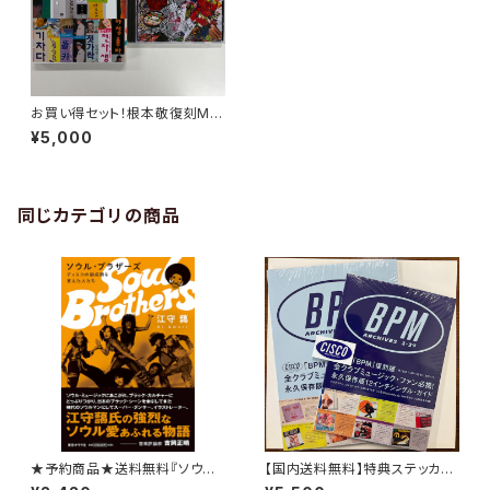
お買い得セット！根本敬復刻MIX
1枚 ＋ 『ポンチャックアート100
¥5,000
1』1冊
同じカテゴリの商品
★予約商品★送料無料『ソウル・
【国内送料無料】特典ステッカー
ブラザーズ ディスコの創成期
付『BPM ARCHIVES』 上下巻S