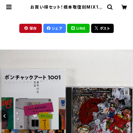
お買い得セット！根本敬復刻MIX1枚
＋ 『ポンチャックアート1001』1冊 |
東京キララ社
保存
シェア
LINE
ポスト