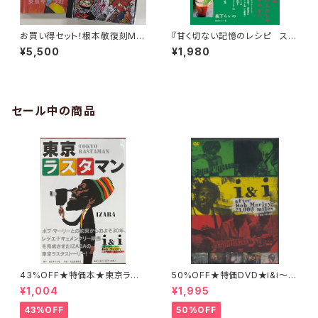
お買い得セット！根本敬復刻MIX
『甘く切ない記憶のレシピ スイ
1枚 ＋ 『ブラックアンドブルー』1
カの香りとライナーノーツ』森下
¥5,500
¥1,980
冊
らいの
セール中の商品
43%OFF★特価本★東京ラス
50%OFF★特価DVD★i&i〜af
タマン IZABA
ter Bob Marley 21,000mile
¥1,004
¥1,995
s〜
43%OFF
50%OFF