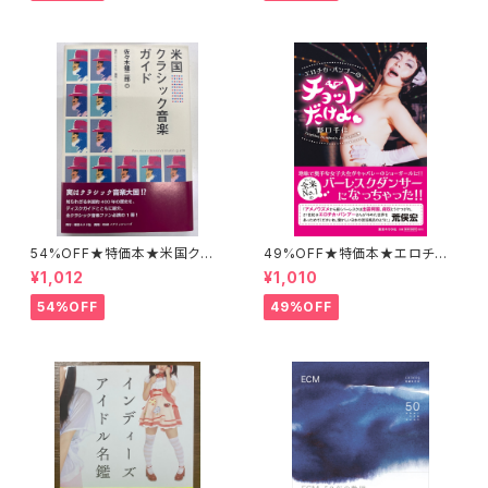
54%OFF★特価本★米国クラ
49%OFF★特価本★エロチカ・
シック音楽ガイド 佐々木健二
バンブーのチョットだけよ 野口
¥1,012
¥1,010
郎
千佳
54%OFF
49%OFF