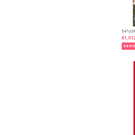
54%
田学
¥1,01
54%O