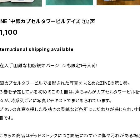
INE『中銀カプセルタワービルデイズ ①』声
1,100
ternational shipping available
在入手困難な初版銀箔バージョンも限定1冊入荷！
銀カプセルタワービルで撮影された写真をまとめたZINEの第１巻。
３巻を予定している初めのこの１冊は、声ちゃんがカプセルタワービルを借り
々が、時系列ごとに写真とテキストでまとめられています。
プセルの丸窓を模した型抜きの表紙など各所にこだわりが感じられ、中
冊です。
こちらの商品はデッドストックにつき表紙にわずかに傷や汚れがある場