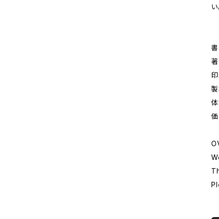
い
書
著
印
製
体
価
O
We
Th
Pl