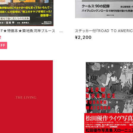
OFF★特価本★築地魚河岸ブルース 沼
ステッカー付『ROAD TO AMERI
ス’90の記録』大久保喜市
2
¥2,200
FF