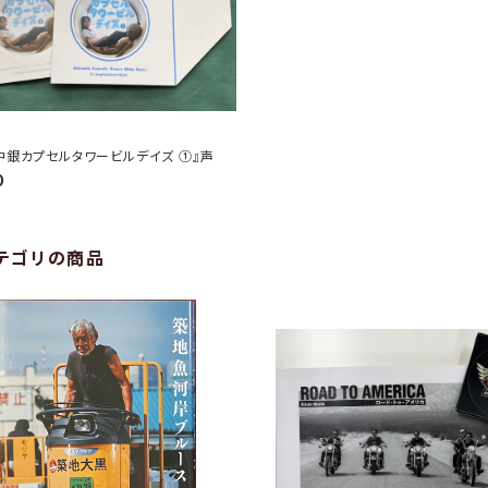
『中銀カプセルタワービルデイズ ①』声
0
テゴリの商品