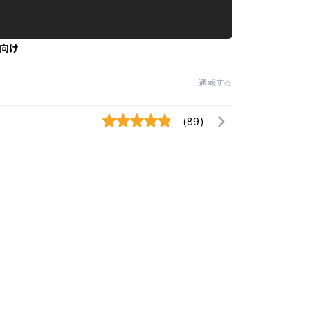
向け
通報する
(89)