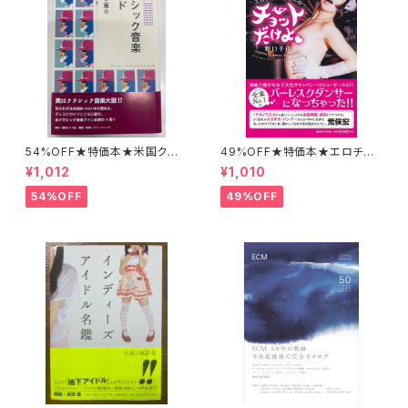
54%OFF★特価本★米国クラ
49%OFF★特価本★エロチカ・
シック音楽ガイド 佐々木健二
バンブーのチョットだけよ 野口
¥1,012
¥1,010
郎
千佳
54%OFF
49%OFF