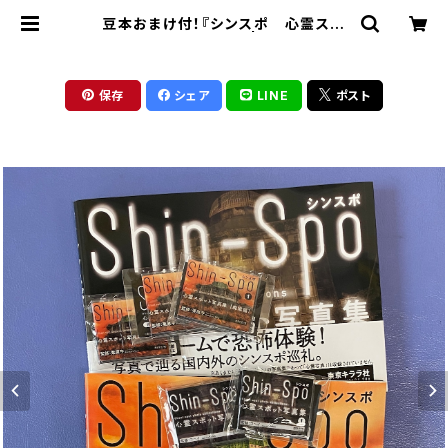
豆本おまけ付！『シンスポ 心霊スポ
ット写真集』2冊セット | 東京キララ社
保存
シェア
LINE
ポスト