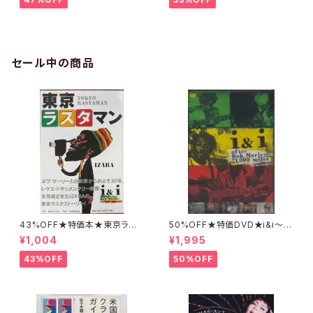
セール中の商品
43%OFF★特価本★東京ラス
50%OFF★特価DVD★i&i〜af
タマン IZABA
ter Bob Marley 21,000mile
¥1,004
¥1,995
s〜
43%OFF
50%OFF