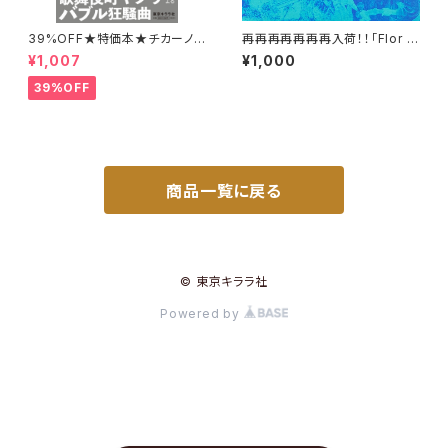
39%OFF★特価本★チカーノK
再再再再再再再入荷！！「Flor y
EI 歌舞伎町バブル編 KEI
llama」Mixed by yudayajaz
¥1,007
¥1,000
z
39%OFF
商品一覧に戻る
© 東京キララ社
Powered by