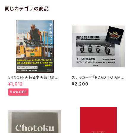
同じカテゴリの商品
54%OFF★特価本★築地魚河
ステッカー付『ROAD TO AME
岸ブルース 沼田学
RICA クールス’90の記録』大久
¥1,012
¥2,200
保喜市
54%OFF