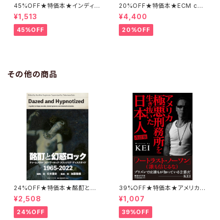
45%OFF★特価本★インディー
20%OFF★特価本★ECM cat
ズアイドル名鑑 諏訪稔
alog 増補改訂版／50th Anni
¥1,513
¥4,400
versary 稲岡邦彌 編著 revi
sed edition
45%OFF
20%OFF
その他の商品
24%OFF★特価本★酩酊と幻
39%OFF★特価本★アメリカ極
惑ロック ドゥームメタル・ストー
悪刑務所を生き抜いた日本人 改
¥2,508
¥1,007
ナーロック・スラッジコア・ディス
訂版 KEI
クガイド 1965-2022 杉本憲
24%OFF
39%OFF
史 加藤隆雅