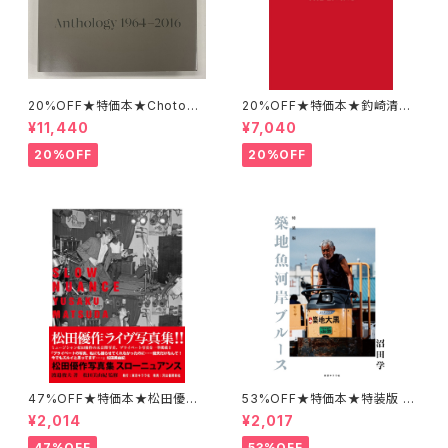
20%OFF★特価本★Chotoku
20%OFF★特価本★釣崎清隆
Anthology 1964-2016 田
写真集『THE LIVING』
¥11,440
¥7,040
中長徳
20%OFF
20%OFF
47%OFF★特価本★松田優作
53%OFF★特価本★特装版 築
写真集 スローニュアンス 渡邉
地魚河岸ブルース 沼田学
¥2,014
¥2,017
俊夫著／松田美由紀監修
47%OFF
53%OFF