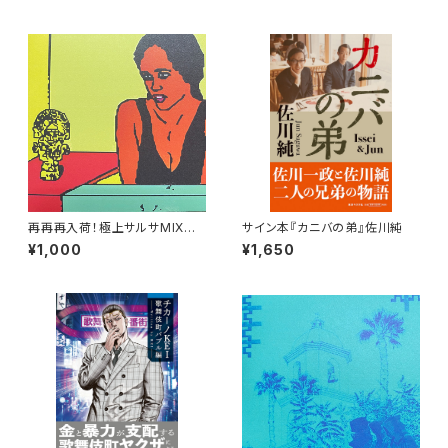
再再再入荷！極上サルサMIX第
サイン本『カニバの弟』佐川純
三弾「La Mala Hora」Mixed
¥1,000
¥1,650
by yudayajazz