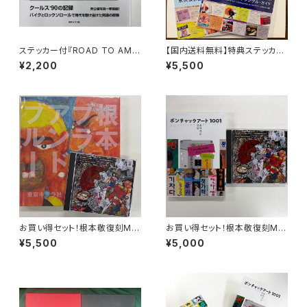
ステッカー付『ROAD TO AME
【国内送料無料】特典ステッカー
RICA クールス’90の記録』大久
付『BPM ARCHIVES』 上下巻S
¥2,200
¥5,500
保喜市
ET
お買い得セット！根本敬復刻MIX
お買い得セット！根本敬復刻MIX
1枚 ＋ 『ブラックアンドブルー』1
1枚 ＋ 『ポンチャックアート100
¥5,500
¥5,000
冊
1』1冊