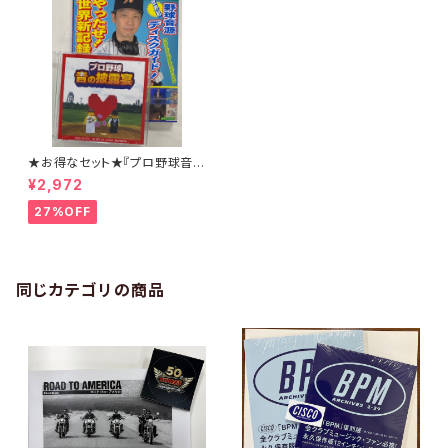
★お得なセット★『プロ野球音の
球宴 』＋ CD「プロ野球音の披
¥2,972
露宴」
27%OFF
同じカテゴリの商品