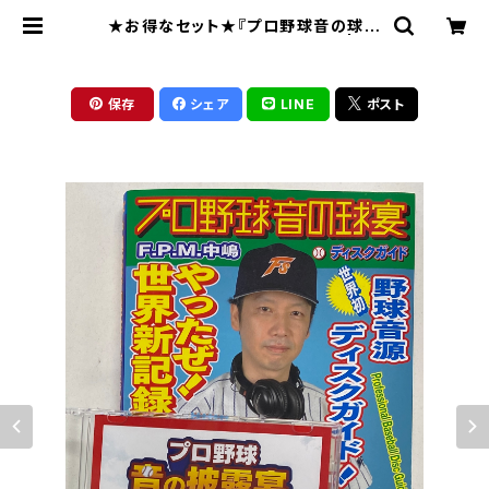
★お得なセット★『プロ野球音の球宴
』＋ CD「プロ野球音の披露宴」 | 東
京キララ社
保存
シェア
LINE
ポスト