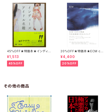
45%OFF★特価本★インディー
20%OFF★特価本★ECM cat
ズアイドル名鑑 諏訪稔
alog 増補改訂版／50th Anni
¥1,513
¥4,400
versary 稲岡邦彌 編著 revi
sed edition
45%OFF
20%OFF
その他の商品