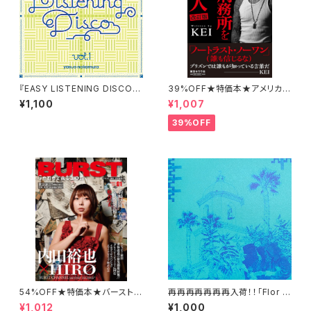
『EASY LISTENING DISCO V
39%OFF★特価本★アメリカ極
ol.1』Mixed by 中村保夫
悪刑務所を生き抜いた日本人 改
¥1,100
¥1,007
訂版 KEI
39%OFF
54%OFF★特価本★バースト・
再再再再再再再入荷！！「Flor y
ジェネレーション ケロッピー
llama」Mixed by yudayajaz
¥1,012
¥1,000