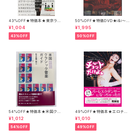
43%OFF★特価本★東京ラス
50%OFF★特価DVD★i&i〜af
タマン IZABA
ter Bob Marley 21,000mile
¥1,004
¥1,995
s〜
43%OFF
50%OFF
54%OFF★特価本★米国クラ
49%OFF★特価本★エロチカ・
シック音楽ガイド 佐々木健二
バンブーのチョットだけよ 野口
¥1,012
¥1,010
郎
千佳
54%OFF
49%OFF