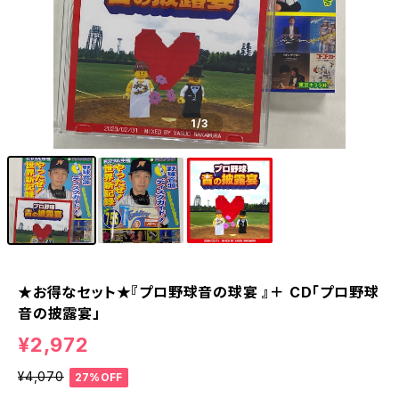
1
/3
★お得なセット★『プロ野球音の球宴 』＋ CD「プロ野球
音の披露宴」
¥2,972
¥4,070
27%OFF