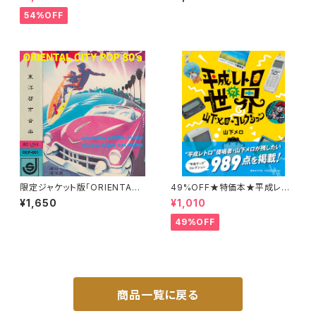
前田責任編集
z
54%OFF
限定ジャケット版「ORIENTAL
49%OFF★特価本★平成レト
CITY POP 80's」選曲：湯浅
ロの世界 山下メロ・コレクショ
¥1,650
¥1,010
学 MIX：中村保夫
ン
49%OFF
商品一覧に戻る