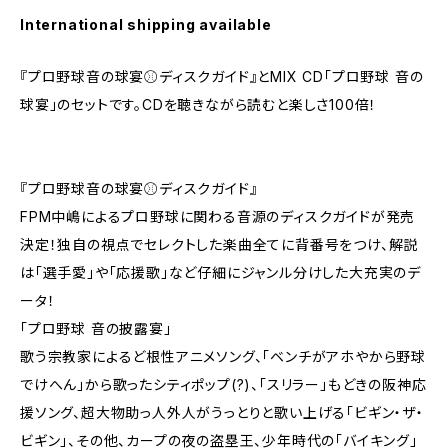
International shipping available
『プロ野球音の球宴⚾︎ディスクガイド』とMIX CD「プロ野球 音の
球宴」のセットです。CDを聴きながら読むと楽しさ100倍！
『プロ野球音の球宴⚾︎ディスクガイド』
FPM中嶋によるプロ野球に関わる音源のディスクガイドが発売
決定！独自の視点でセレクトした楽曲全てに背番号をつけ、解説
は「選手愛」や「応援歌」など仔細にジャンル分けした大充実のデ
ータ！
「プロ野球 音の披露宴」
歌う宗教家によるど根性アニメソング、「ベンチがアホやから野球
でけへん」から歌ったシティポップ(?)、「スリラー」もどきの阪神応
援ソング、超大物助っ人外人がうっとりと歌い上げる「ビギン・ザ・
ビギン」、その他、カープの夜の盗塁王、少年時代の「バイキング」