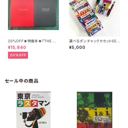
20%OFF★特価本★『THE DE
選べるポンチャックカセットSET
AD revised edition』&『THE
▶︎『ポンチャックアート1001』＋
¥15,840
¥5,000
LIVING』釣崎清隆写真集セット
お好きなカセットテープ1本
20%OFF
セール中の商品