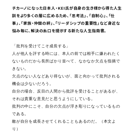
チカーノになった日本人・KEI氏が自身の生き様から得た人生
訓をより多くの層に広めるため、「思考法」、「自制心」、「仕
事」、「家族・仲間の絆」、「リーダシップの重要性」など身近な
悩み毎に、解決の糸口を提示する新たな人生指南書。
「批判を受けてこそ成長する」
人が他人を評する時には、本人の前では相手に嫌われたく
ないものだから長所ばかり並べて、なかなか欠点を指摘で
きない。
欠点のない人などあり得ないが、面と向かって批判される
機会は少ないだろう。
自分の場合、反目の人間から批評を受けることがあるが、
それは貴重な意見だと思うようにしている。
批判の中にこそ、自分の欠点が浮き彫りになっているもの
である。
敵が自分を成長させてくれることもあるのだ。（本文よ
り）