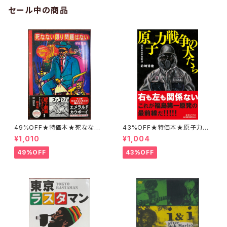
セール中の商品
49%OFF★特価本★死なない
43%OFF★特価本★原子力戦
限り問題はない 早田英志 蛭
争の犬たち 福島第一原発戦
¥1,010
¥1,004
子能収 根本敬 釣崎清隆
記 釣崎清隆
49%OFF
43%OFF