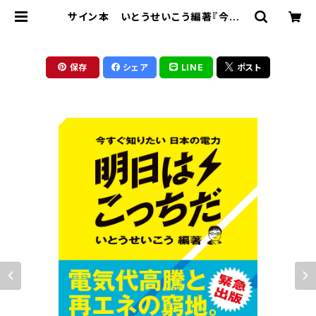
サイン本 いとうせいこう編著『今すぐ
知りたい日本の電力 明日はこっち
だ』 | 東京キララ社
保存
シェア
LINE
ポスト