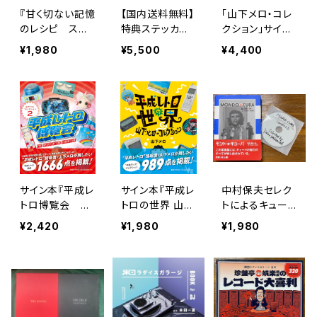
『甘く切ない記憶
【国内送料無料】
「山下メロ・コレ
のレシピ スイ
特典ステッカー
クション」サイン
カの香りとライ
付『BPM ARCHI
本セット 『平成
¥1,980
¥5,500
¥4,400
ナーノーツ』森下
VES』 上下巻SE
レトロの世界』
らいの
T
『平成レトロ博覧
会』
サイン本『平成レ
サイン本『平成レ
中村保夫セレク
トロ博覧会 山
トロの世界 山下
トによるキュー
下メロ・コレクシ
メロ・コレクショ
バのアニソン19
¥2,420
¥1,980
¥1,980
ョン2』山下メロ
ン』山下メロ
曲入CD-r付『モ
ンド・キューバ』
写真：高橋慎一
／文：YASUO A
NGEL