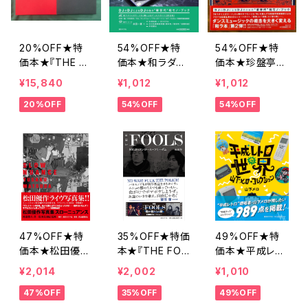
20%OFF★特
54%OFF★特
54%OFF★特
価本★『THE D
価本★和ラダイ
価本★珍盤亭娯
EAD revised e
スガラージBOO
楽師匠のレコー
¥15,840
¥1,012
¥1,012
dition』&『THE
K for DJ 永田
ド大喜利 和ラ
20%OFF
54%OFF
54%OFF
LIVING』釣崎清
一直編著
ダイスガラージ
隆写真集セット
監修
47%OFF★特
35%OFF★特価
49%OFF★特
価本★松田優作
本★『THE FOO
価本★平成レト
写真集 スローニ
LS MR.ロック
ロの世界 山下メ
¥2,014
¥2,002
¥1,010
ュアンス 渡邉
ンロール・フリー
ロ・コレクション
47%OFF
35%OFF
49%OFF
俊夫著／松田美
ダム』志田 歩