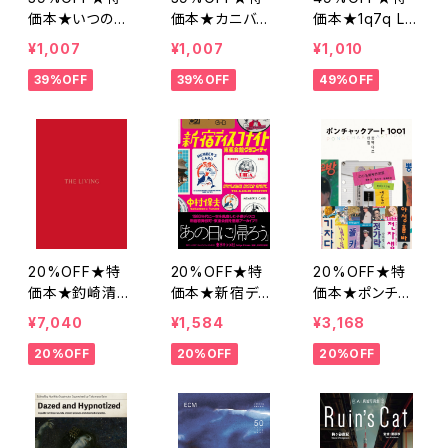
価本★いつの日
価本★カニバの
価本★1q7q LO
かダブトランぺッ
弟 佐川純
VE AND PEAC
¥1,007
¥1,007
¥1,010
ターと呼ばれる
E 河村康輔 ko
39%OFF
39%OFF
49%OFF
ようになった
suke kawamur
こだま和文
a
20%OFF★特
20%OFF★特
20%OFF★特
価本★釣崎清隆
価本★新宿ディ
価本★ポンチャ
写真集『THE LI
スコナイト 東亜
ックアート1001』
¥7,040
¥1,584
¥3,168
VING』
会館グラフィテ
幻の名盤解放同
20%OFF
20%OFF
20%OFF
ィ 中村保夫
盟 뽕짝아트100
1