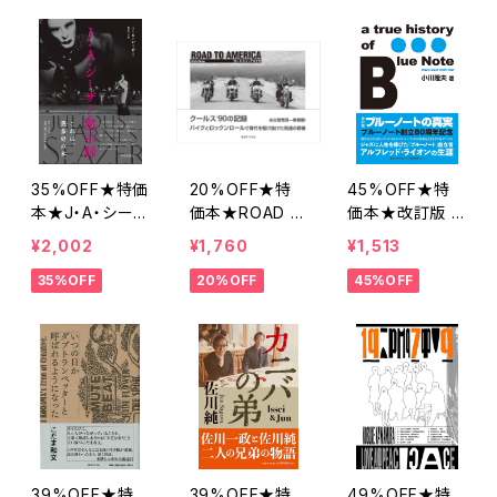
由紀監修
35%OFF★特価
20%OFF★特
45%OFF★特
本★J・A・シーザ
価本★ROAD T
価本★改訂版 ブ
ー黙示録
O AMERICA ク
ルーノートの真
¥2,002
¥1,760
¥1,513
ールス’90の記
実 小川隆夫
35%OFF
20%OFF
45%OFF
録 大久保喜市
39%OFF★特
39%OFF★特
49%OFF★特