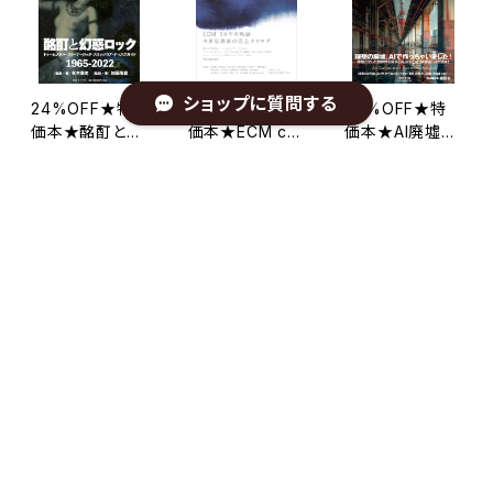
ショップに質問する
24%OFF★特
20%OFF★特
20%OFF★特
価本★酩酊と幻
価本★ECM cat
価本★AI廃墟写
惑ロック ドゥー
alog 増補改訂
真集 Ruin's C
¥2,508
¥4,400
¥2,000
ムメタル・ストー
版／50th Anniv
at 梅ヶ谷直紀
24%OFF
20%OFF
20%OFF
ナーロック・スラ
ersary 稲岡邦
著／栗原亨 監
ッジコア・ディス
彌 編著 revise
修
クガイド 1965-
d edition
キーワードから探す
2022 杉本憲
史 加藤隆雅
49%OFF★特
49%OFF★特
54%OFF★特
カテゴリから探す
価本★シンス
価本★シンス
価本★アジアの
ポ 心霊スポッ
ポ 心霊スポッ
心霊スポット100
¥1,010
¥1,010
¥1,012
NEW IN
ト写真集・廃墟
ト写真集 コヘ
選 濱幸成