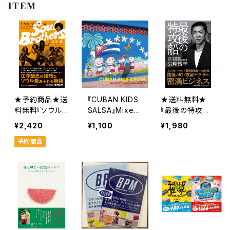
ITEM
★予約商品★送
『CUBAN KIDS
★送料無料★
料無料『ソウル・
SALSA』Mixed
『最後の特攻船』
ブラザーズ デ
by 中村保夫
岩崎博幸
¥2,420
¥1,100
¥1,980
ィスコの創成期
予約商品
を支えた人たち』
江守藹